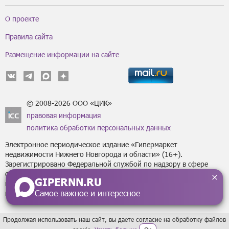
О проекте
Правила сайта
Размещение информации на сайте
© 2008-2026 ООО «ЦИК»
правовая информация
политика обработки персональных данных
Электронное периодическое издание «Гипермаркет
недвижимости Нижнего Новгорода и области» (16+).
Зарегистрировано Федеральной службой по надзору в сфере
связи, информационных технологий
GIPERNN.RU
и массовых коммуникаций (Роскомнадзор) за регистрационным
Самое важное и интересное
номером Эл № ФС77-43795 от 07 февраля 2011 г.
Продолжая использовать наш сайт, вы даете согласие на обработку файлов