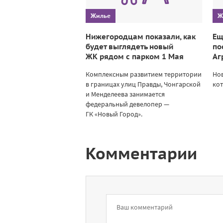
Жилье
Ж
Нижегородцам показали, как
Ещ
будет выглядеть новый
по
ЖК рядом с парком 1 Мая
Аг
Комплексным развитием территории
Нов
в границах улиц Правды, Чонгарской
кот
и Менделеева занимается
федеральный девелопер —
ГК «Новый Город».
Комментарии