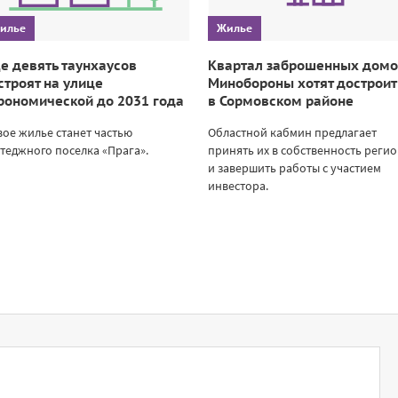
илье
Жилье
е девять таунхаусов
Квартал заброшенных дом
строят на улице
Минобороны хотят достроит
рономической до 2031 года
в Сормовском районе
ое жилье станет частью
Областной кабмин предлагает
теджного поселка «Прага».
принять их в собственность реги
и завершить работы с участием
инвестора.