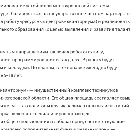
рмирование устойчивой многоуровневой системы
будет базироваться на государственно-частном партнёрств
в работу «ресурсных центров» кванториума) и реализовать
ьного образования «с целью выявления и развития талан
личным направлениям, включая робототехнику,
ие, программирование и так далее. В работу будут
 и колледжи. По планам, в технопарке ежегодно будут
е 5–18 лет.
 кванториум» — имущественный комплекс техникумов
ижегородской области. Его общая площадь составляет свы
ячи км. м — это полигоны для экспериментальных испытаний
арка включает специализированный цех
я общего пользования и лаборатории, соответствующие
е комплекс дополнительных функциональных зон», —