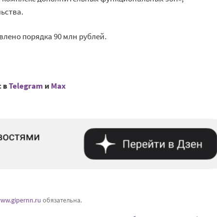
ьства.
влено порядка 90 млн рублей.
с в
Telegram
и
Mах
ww.gipernn.ru
обязательна.