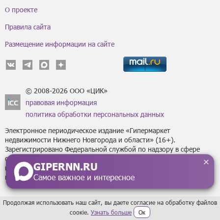
О проекте
Правила сайта
Размещение информации на сайте
© 2008-2026 ООО «ЦИК»
правовая информация
политика обработки персональных данных
Электронное периодическое издание «Гипермаркет
недвижимости Нижнего Новгорода и области» (16+).
Зарегистрировано Федеральной службой по надзору в сфере
связи, информационных технологий
GIPERNN.RU
и массовых коммуникаций (Роскомнадзор) за регистрационным
Самое важное и интересное
номером Эл № ФС77-43795 от 07 февраля 2011 г.
Продолжая использовать наш сайт, вы даете согласие на обработку файлов
сoокіе.
Узнать больше
Ок