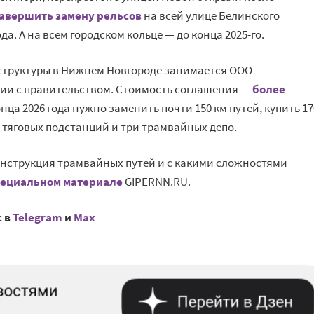
авершить замену рельсов
на всей улице Белинского
а. А на всем городском кольце — до конца 2025-го.
труктуры в Нижнем Новгороде занимается ООО
сии с правительством. Стоимость соглашения —
более
конца 2026 года нужно заменить почти 150 км путей, купить 17
 тяговых подстанций и три трамвайных депо.
конструкция трамвайных путей и с какими сложностями
пециальном материале
GIPERNN.RU.
с в
Telegram
и
Mах