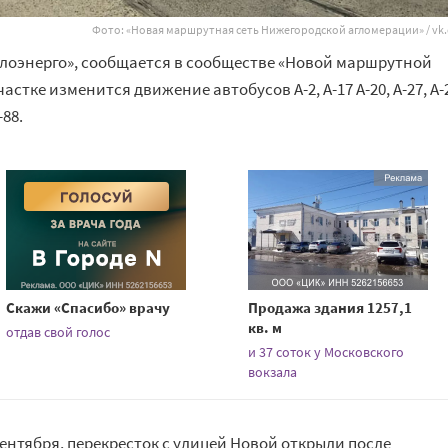
Фото:
«
Новая маршрутная сеть Нижегородской агломерации
» / v
лоэнерго», сообщается в сообществе «Новой маршрутной
астке изменится движение автобусов А-2, А-17 А-20, А-27, А-
-88.
Скажи «Спасибо» врачу
Продажа здания 1257,1
кв. м
отдав свой голос
и 37 соток у Московского
вокзала
сентября, перекресток с улицей Новой открыли после