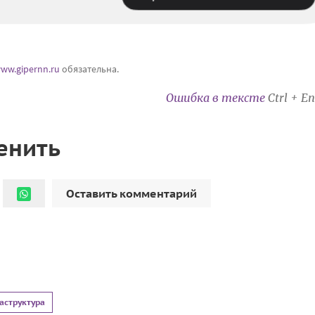
ww.gipernn.ru
обязательна.
Ошибка в тексте
Ctrl + En
енить
Оставить комментарий
аструктура