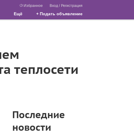
Избранное
Вход
/
Регистрация
Ещё
+ Подать объявление
нем
а теплосети
Последние
новости