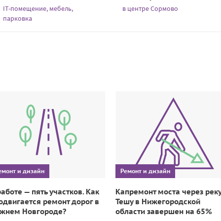
IT-помещение, мебель,
в центре Сормово
парковка
емонт и дизайн
Ремонт и дизайн
работе — пять участков. Как
Капремонт моста через рек
одвигается ремонт дорог в
Тешу в Нижегородской
жнем Новгороде?
области завершен на 65%