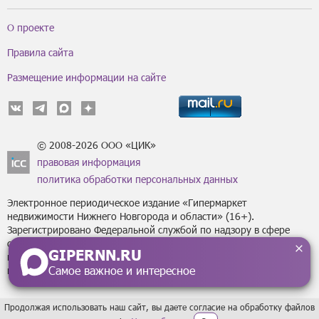
О проекте
Правила сайта
Размещение информации на сайте
© 2008-2026 ООО «ЦИК»
правовая информация
политика обработки персональных данных
Электронное периодическое издание «Гипермаркет
недвижимости Нижнего Новгорода и области» (16+).
Зарегистрировано Федеральной службой по надзору в сфере
связи, информационных технологий
GIPERNN.RU
и массовых коммуникаций (Роскомнадзор) за регистрационным
Самое важное и интересное
номером Эл № ФС77-43795 от 07 февраля 2011 г.
Продолжая использовать наш сайт, вы даете согласие на обработку файлов