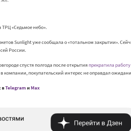
 же.
 ТРЦ «Седьмое небо».
ркетов Sunlight уже сообщала о «тотальном закрытии». Сей
всей России.
овгороде спустя полгода после открытия
прекратила работу
и в компании, покупательский интерес не оправдал ожидани
с в
Telegram
и
Mах