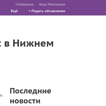
Избранное
Вход
/
Регистрация
Ещё
+ Подать объявление
t в Нижнем
Последние
е.
новости