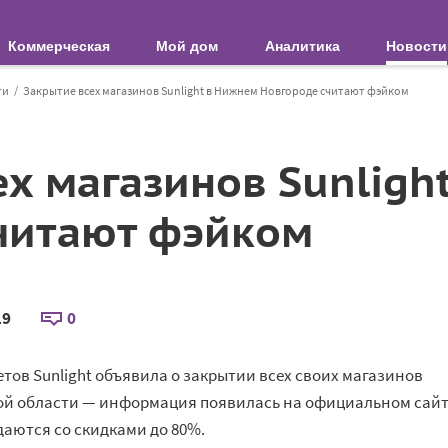
Коммерческая
Мой дом
Аналитика
Новости
ти
Закрытие всех магазинов Sunlight в Нижнем Новгороде считают фэйком
ех магазинов Sunligh
читают фэйком
19
0
тов Sunlight объявила о закрытии всех своих магазинов
ой области — информация появилась на официальном сайт
даются со скидками до 80%.