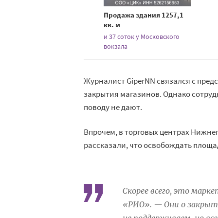
Продажа здания 1257,1
кв. м
и 37 соток у Московского
вокзала
Журналист GiperNN связался с пред
закрытия магазинов. Однако сотруд
поводу не дают.
Впрочем, в торговых центрах Нижнег
рассказали, что освобождать площад
Скорее всего, это марк
«РИО». — Они о закрыт