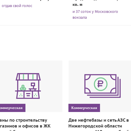
кв. м
отдав свой голос
и 37 соток у Московского
вокзала
оммерческая
Коммерческая
аны по строительству
Две нефтебазы и сеть АЗС в
газинов и офисов в ЖК
Нижегородской области