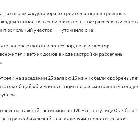
ться в рамках договора о строительстве застроенных
бходимо выполнить свои обязательства: расселить и снест
чит земельный участок», — уточнила она.
что вопрос отложили до тех пор, пока инвестор
все жители ветхих домов в ходе застройки расселены
.
трели на заседании 25 заявок: 16 из них были одобрены, пя
ри этом общий объем инвестиций по рассмотренным сегодн
рублей.
ект шестиэтажной гостиницы на 120 мест по улице Октябрьс
в центра «Лобачевский Плаза» получил положительное