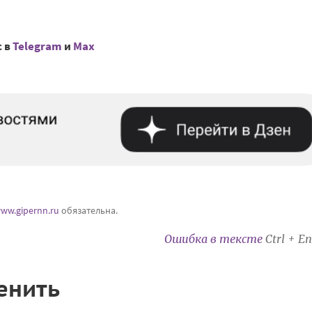
с в
Telegram
и
Mах
ww.gipernn.ru
обязательна.
Ошибка в тексте
Ctrl + En
енить