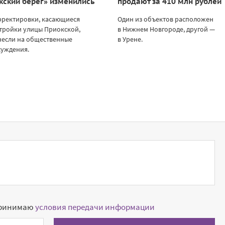
кский берег» изменились
продают за 410 млн рублей
рректировки, касающиеся
Один из объектов расположен
тройки улицы Приокской,
в Нижнем Новгороде, другой —
несли на общественные
в Урене.
суждения.
принимаю
условия передачи информации