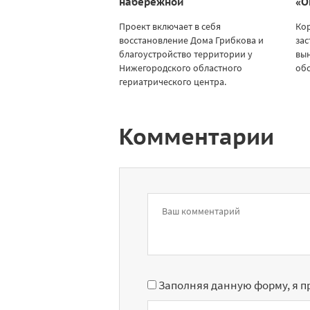
набережной
«О
Проект включает в себя
Ко
восстановление Дома Грибкова и
зас
благоустройство территории у
вы
Нижегородского областного
об
гериатрического центра.
Комментарии
Заполняя данную форму, я 