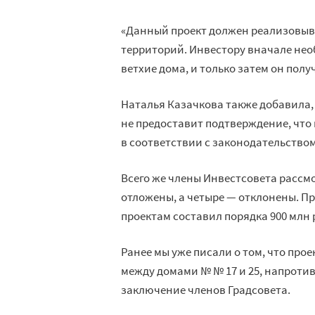
«Данный проект должен реализовыва
территорий. Инвестору вначале нео
ветхие дома, и только затем он полу
Наталья Казачкова также добавила, 
не предоставит подтверждение, что 
в соответствии с законодательством
Всего же члены Инвестсовета рассмо
отложены, а четыре — отклонены. П
проектам составил порядка 900 млн 
Ранее мы уже писали о том, что про
между домами № № 17 и 25, напроти
заключение членов Градсовета.