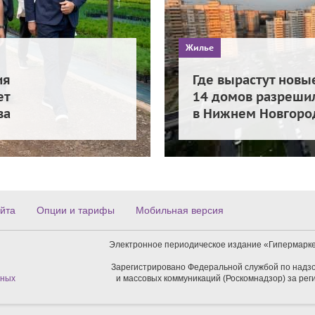
Жилье
ия
Где вырастут новы
ет
14 домов разрешил
ва
в Нижнем Новгоро
йта
Опции и тарифы
Мобильная версия
Электронное периодическое издание «Гипермарке
Зарегистрировано Федеральной службой по надзо
нных
и массовых коммуникаций (Роскомнадзор) за ре