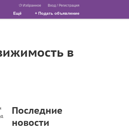
Избранное
Вход
/
Регистрация
Ещё
+ Подать объявление
вижимость в
Последние
м
од
новости