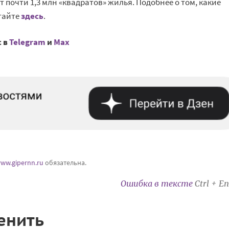
т почти 1,3 млн «квадратов» жилья. Подобнее о том, какие
тайте
здесь
.
с в
Telegram
и
Mах
ww.gipernn.ru
обязательна.
Ошибка в тексте
Ctrl + En
енить