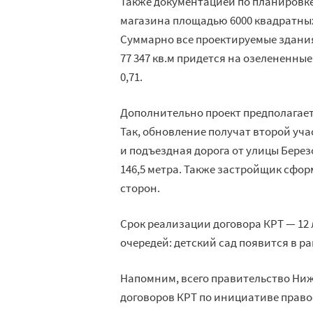
Также документацией по планировк
магазина площадью 6000 квадратных
Суммарно все проектируемые здания
77 347 кв.м придется на озелененн
0,71.
Дополнительно проект предполагае
Так, обновление получат второй уч
и подъездная дорога от улицы Бере
146,5 метра. Также застройщик сфо
сторон.
Срок реализации договора КРТ — 12 
очередей: детский сад появится в р
Напомним, всего правительство Ниж
договоров КРТ по инициативе право