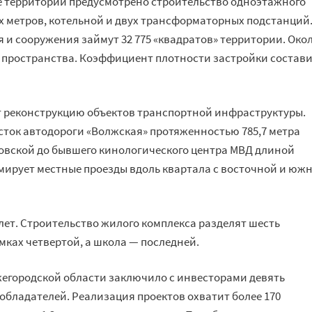
е территории предусмотрено строительство одноэтажного
 метров, котельной и двух трансформаторных подстанций
 и сооружения займут 32 775 «квадратов» территории. Око
ые пространства. Коэффициент плотности застройки состав
т реконструкцию объектов транспортной инфраструктуры.
асток автодороги «Волжская» протяженностью 785,7 метра
зовской до бывшего кинологического центра МВД длиной
рмирует местные проезды вдоль квартала с восточной и юж
лет. Строительство жилого комплекса разделят шесть
амках четвертой, а школа — последней.
егородской области заключило с инвесторами девять
обладателей. Реализация проектов охватит более 170