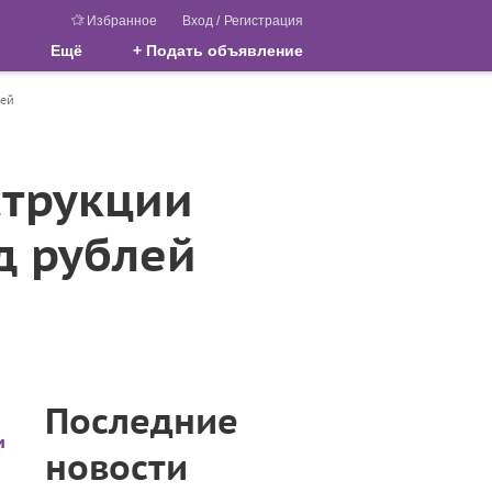
Избранное
Вход
/
Регистрация
Ещё
+ Подать объявление
лей
струкции
д рублей
Последние
и
новости