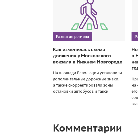
Развитие региона
Р
Как изменилась схема
Но
движения у Московского
в 
вокзала в Нижнем Новгороде
на
го
На площади Революции установили
дополнительные дорожные знаки,
При
а также скорректировали зоны
на 
остановки автобусов и такси.
его
со
выс
Комментарии