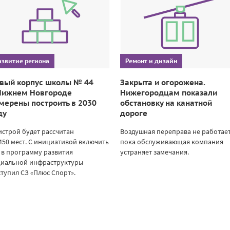
азвитие региона
Ремонт и дизайн
вый корпус школы № 44
Закрыта и огорожена.
Нижнем Новгороде
Нижегородцам показали
мерены построить в 2030
обстановку на канатной
ду
дороге
строй будет рассчитан
Воздушная переправа не работает
450 мест. С инициативой включить
пока обслуживающая компания
 в программу развития
устраняет замечания.
циальной инфраструктуры
тупил СЗ «Плюс Спорт».