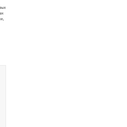
вых
ах
е,