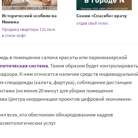
Исторический особняк на
Скажи «Спасибо» врачу
Минина
отдав свой голос
Продажа квартиры 131 кв.м.
в стиле лофт
ередь в помещении салона красоты или парикмахерской
литическая система
. Таким образом будет контролироват
адзора. К ним относится наличие средств индивидуально
ие спецодежды (халата, фартука), соблюдение дистанции
ентами (не менее 20 минут для уборки помещения
глава Центра координации проектов цифровой экономики.
ил всех, кто обеспокоен обнародованием кадров
осметологических услуг.