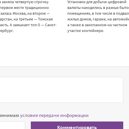
 заняла четвертую строчку.
Установки для добычи цифровой
 первом месте традиционно
валюты находились в разных быто
залась Москва, на втором —
помещениях, в том числе в подвал
арстан, на третьем — Томская
жилых домов, гараже, на автомойк
асть. А замыкает топ-5 — Санкт-
а также в закопанном на частном
ербург.
участке контейнере.
принимаю
условия передачи информации
Комментировать