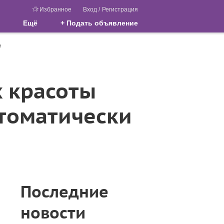
Избранное
Вход
/
Регистрация
Ещё
+ Подать объявление
и
 красоты
томатически
Последние
новости