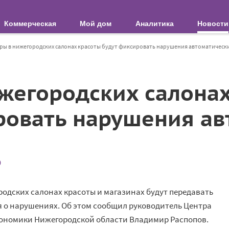
Коммерческая
Мой дом
Аналитика
Новости
ры в нижегородских салонах красоты будут фиксировать нарушения автоматическ
жегородских салонах
ровать нарушения ав
0
дских салонах красоты и магазинах будут передавать
 о нарушениях. Об этом сообщил руководитель Центра
ономики Нижегородской области Владимир Распопов.