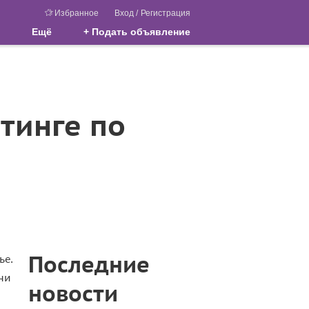
Избранное
Вход
/
Регистрация
Ещё
+ Подать объявление
тинге по
Последние
ье.
ачи
новости