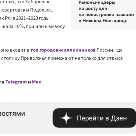
анных, это Хабаровск,
Районы-лидеры
по росту цен
евартовск и Подольск.
на новостройки назвали
х РФ в 2021–2023 годы
в Нижнем Новгороде
ышала 10%, пришли к выводу
рно входит в
топ городов-миллионников
России, где
 столицу Приволжья приезжают не только для отдыха
с в
Telegram
и
Mах