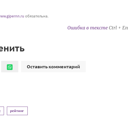
ww.gipernn.ru
обязательна.
Ошибка в тексте
Ctrl + En
енить
Оставить комментарий
с
рейтинг