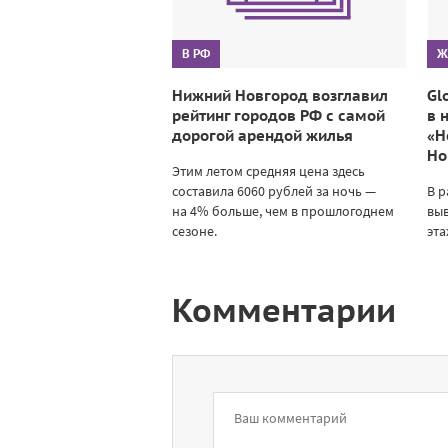
В РФ
Ж
Нижний Новгород возглавил
Gl
рейтинг городов РФ с самой
в 
дорогой арендой жилья
«Н
Но
Этим летом средняя цена здесь
составила 6060 рублей за ночь —
В р
на 4% больше, чем в прошлогоднем
выв
сезоне.
эта
Комментарии