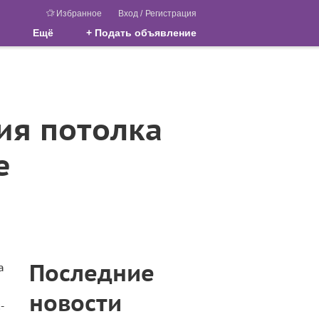
Избранное
Вход
/
Регистрация
Ещё
+ Подать объявление
ия потолка
е
Последние
а
новости
-