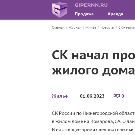
Продажа
Аренда
Главная
Журнал
Жилье
Новости
СК начал 
СК начал пр
жилого дома
Жилье
01.06.2023
0
СК России по Нижегородской област
в жилом доме на Комарова, 5А. О д
В настоящее время следователи выя