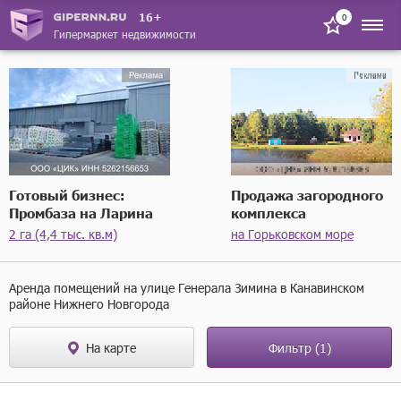
16+
0
Гипермаркет недвижимости
Готовый бизнес:
Продажа загородного
Промбаза на Ларина
комплекса
2 га (4,4 тыс. кв.м)
на Горьковском море
Аренда помещений на улице Генерала Зимина в Канавинском
районе Нижнего Новгорода
На карте
Фильтр
(1)