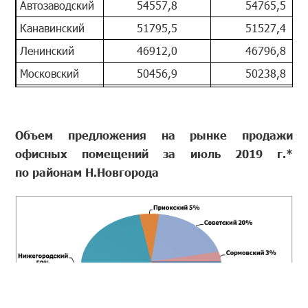
Автозаводский
54557,8
54765,5
Канавинский
51795,5
51527,4
Ленинский
46912,0
46796,8
Московский
50456,9
50238,8
Нижегородский
78135,5
78161,3
Приокский
50536,2
50173,1
Объем предложения на рынке продажи
Советский
61364,8
61099,4
офисных помещений за июль 2019 г.*
Сормовский
53931,2
53583,8
по районам Н.Новгорода