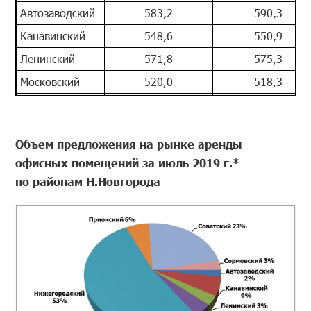
Автозаводский
583,2
590,3
Канавинский
548,6
550,9
Ленинский
571,8
575,3
Московский
520,0
518,3
Нижегородский
649,0
647,7
Приокский
514,2
512,0
Объем предложения на рынке аренды
Советский
608,6
607,5
офисных помещений за июль 2019 г.*
Сормовский
540,2
539,4
по районам Н.Новгорода