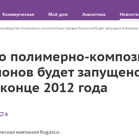
Коммерческая
Мой дом
Аналитика
Новости
оизводство полимерно-композитных газовых баллонов будет запущено в Нижнем Н
о полимерно-компо
лонов будет запущен
 конце 2012 года
0
ежская компания Rugasco.