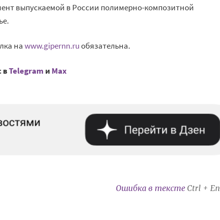
мент выпускаемой в России полимерно-композитной
ье.
лка на
www.gipernn.ru
обязательна.
с в
Telegram
и
Mах
Ошибка в тексте
Ctrl + En