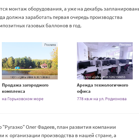
нется монтаж оборудования, а уже на декабрь запланирован
ода должна заработать первая очередь производства
позитных газовых баллонов в год.
Продажа загородного
Аренда технологичного
комплекса
офиса
на Горьковском море
778 кв.м на ул. Родионова
р "Ругазко" Олег Фадеев, план развития компании
ии к организации производства в нашей стране, а