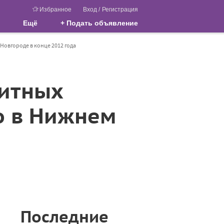
Избранное
Вход
/
Регистрация
Ещё
+ Подать объявление
овгороде в конце 2012 года
зитных
о в Нижнем
Последние