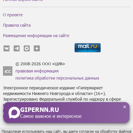
О проекте
Правила сайта
Размещение информации на сайте
© 2008-2026 ООО «ЦИК»
правовая информация
политика обработки персональных данных
Электронное периодическое издание «Гипермаркет
недвижимости Нижнего Новгорода и области» (16+).
Зарегистрировано Федеральной службой по надзору в сфере
связи, информационных технологий
GIPERNN.RU
и массовых коммуникаций (Роскомнадзор) за регистрационным
Самое важное и интересное
номером Эл № ФС77-43795 от 07 февраля 2011 г.
Продолжая использовать наш сайт, вы даете согласие на обработку файлов