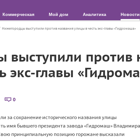
Коммерческая
Мой дом
Аналитика
Новости
Нижегородцы выступили против названия улицы в честь экс-главы «Гидромаша»
 выступили против 
ть экс-главы «Гидром
0
ли за сохранение исторического названия улицы
чить имя бывшего президента завода «Гидромаш» Владимир
. Свою принципиальную позицию горожане высказали