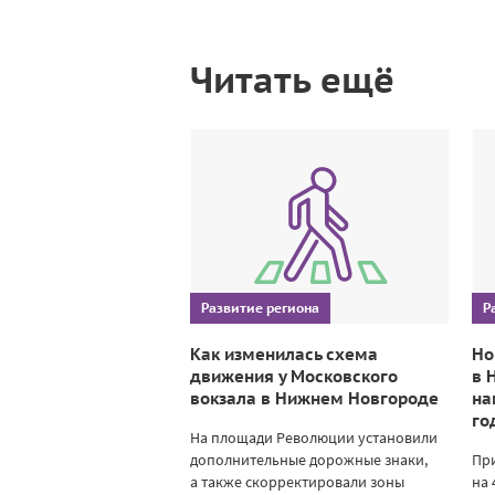
Читать ещё
Развитие региона
Р
Как изменилась схема
Но
движения у Московского
в 
вокзала в Нижнем Новгороде
на
го
На площади Революции установили
дополнительные дорожные знаки,
При
а также скорректировали зоны
на 