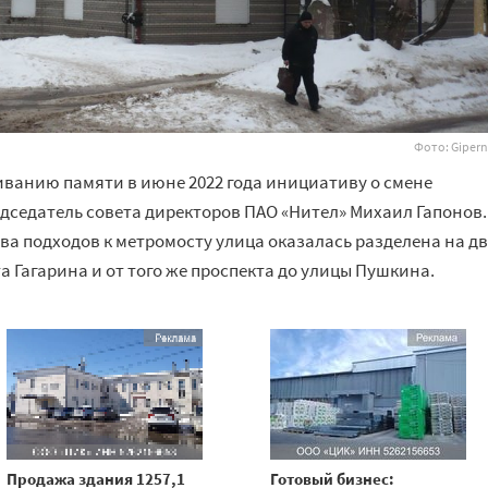
Фото: Gipern
иванию памяти в июне 2022 года инициативу о смене
дседатель совета директоров ПАО «Нител» Михаил Гапонов.
ва подходов к метромосту улица оказалась разделена на дв
та Гагарина и от того же проспекта до улицы Пушкина.
Продажа здания 1257,1
Готовый бизнес: