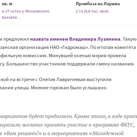
кв. м
Промбаза на Ларина
и 37 соток у Московского
2 га (4,4 тыс. кв.м)
вокзала
 и предложил
назвать именем Владимира Лузянина
. Такую
ранская организация НАО «Гидромаш». По итогам комитета
офильную комиссию. Минувшей осенью мэрия провела
су. Большинство участников поддержали смену названия.
ской на встрече с Олегом Лавричевым выступили
вания улицы. Мнение горожан было услышано.
ариантов будет продолжен. Кроме этого, в ходе прие
ыразили желание принять участие в программе ФКГС,
е «Вам решать!» и в мероприятиях «Молодежной