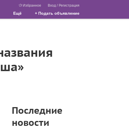
Избранное
Вход
/
Регистрация
Ещё
+ Подать объявление
названия
аша»
Последние
а
новости