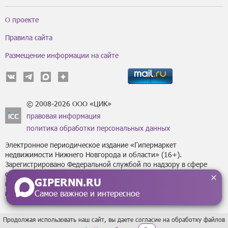
О проекте
Правила сайта
Размещение информации на сайте
© 2008-2026 ООО «ЦИК»
правовая информация
политика обработки персональных данных
Электронное периодическое издание «Гипермаркет
недвижимости Нижнего Новгорода и области» (16+).
Зарегистрировано Федеральной службой по надзору в сфере
связи, информационных технологий
GIPERNN.RU
и массовых коммуникаций (Роскомнадзор) за регистрационным
Самое важное и интересное
номером Эл № ФС77-43795 от 07 февраля 2011 г.
Продолжая использовать наш сайт, вы даете согласие на обработку файлов