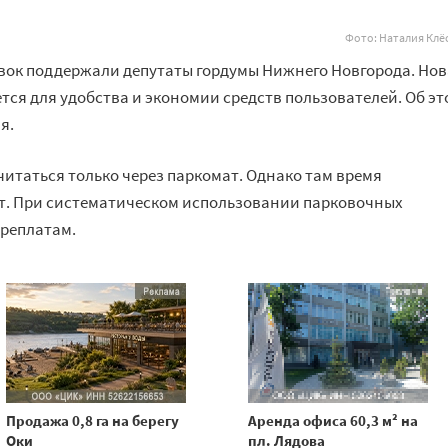
Фото: Наталия Клё
вок поддержали депутаты гордумы Нижнего Новгорода. Но
ся для удобства и экономии средств пользователей. Об эт
я.
читаться только через паркомат. Однако там время
ут. При систематическом использовании парковочных
ереплатам.
Продажа 0,8 га на берегу
Аренда офиса 60,3 м² на
Оки
пл. Лядова