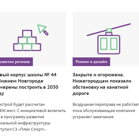
азвитие региона
Ремонт и дизайн
вый корпус школы № 44
Закрыта и огорожена.
Нижнем Новгороде
Нижегородцам показали
мерены построить в 2030
обстановку на канатной
ду
дороге
строй будет рассчитан
Воздушная переправа не работает
450 мест. С инициативой включить
пока обслуживающая компания
 в программу развития
устраняет замечания.
циальной инфраструктуры
тупил СЗ «Плюс Спорт».