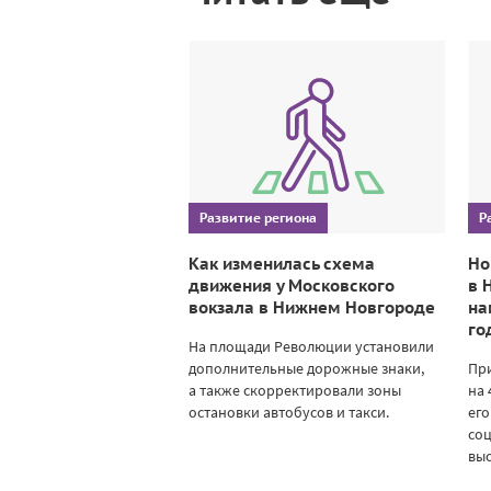
Развитие региона
Р
Как изменилась схема
Но
движения у Московского
в 
вокзала в Нижнем Новгороде
на
го
На площади Революции установили
дополнительные дорожные знаки,
При
а также скорректировали зоны
на 
остановки автобусов и такси.
его
со
выс