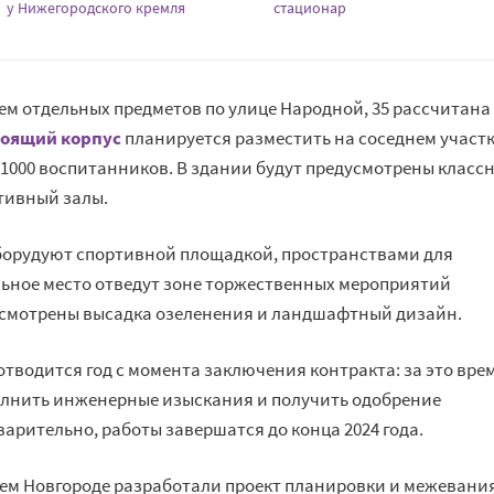
у Нижегородского кремля
стационар
ем отдельных предметов по улице Народной, 35 рассчитана
тоящий корпус
планируется разместить на соседнем участк
 1000 воспитанников. В здании будут предусмотрены класс
ртивный залы.
оборудуют спортивной площадкой, пространствами для
ельное место отведут зоне торжественных мероприятий
дусмотрены высадка озеленения и ландшафтный дизайн.
тводится год с момента заключения контракта: за это вре
олнить инженерные изыскания и получить одобрение
варительно, работы завершатся до конца 2024 года.
нем Новгороде разработали проект планировки и межевани