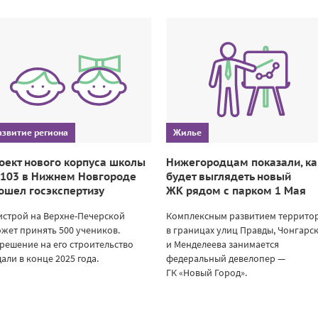
азвитие региона
Жилье
оект нового корпуса школы
Нижегородцам показали, ка
103 в Нижнем Новгороде
будет выглядеть новый
ошел госэкспертизу
ЖК рядом с парком 1 Мая
истрой на Верхне-Печерской
Комплексным развитием террито
жет принять 500 учеников.
в границах улиц Правды, Чонгарс
решение на его строительство
и Менделеева занимается
али в конце 2025 года.
федеральный девелопер —
ГК «Новый Город».