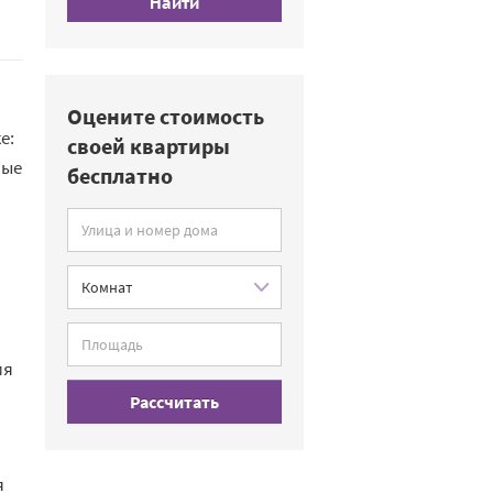
Найти
Оцените стоимость
е:
своей квартиры
ные
бесплатно
мя
Рассчитать
я