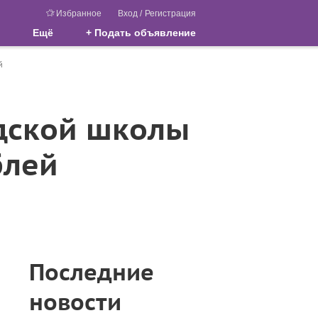
Избранное
Вход
/
Регистрация
Ещё
+ Подать объявление
й
одской школы
блей
Последние
новости