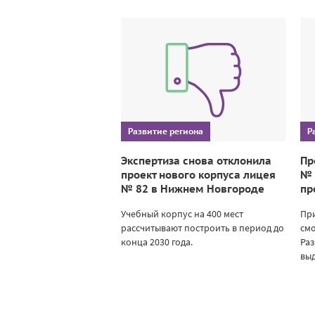
Развитие региона
Р
Экспертиза снова отклонила
Пр
проект нового корпуса лицея
№ 
№ 82 в Нижнем Новгороде
пр
Учебный корпус на 400 мест
Пр
рассчитывают построить в период до
смо
конца 2030 года.
Раз
выд