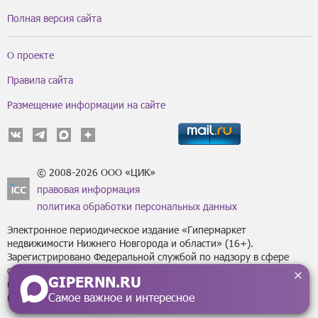
Полная версия сайта
О проекте
Правила сайта
Размещение информации на сайте
© 2008-2026 ООО «ЦИК»
правовая информация
политика обработки персональных данных
Электронное периодическое издание «Гипермаркет
недвижимости Нижнего Новгорода и области» (16+).
Зарегистрировано Федеральной службой по надзору в сфере
связи, информационных технологий
GIPERNN.RU
и массовых коммуникаций (Роскомнадзор) за регистрационным
Самое важное и интересное
номером Эл № ФС77-43795 от 07 февраля 2011 г.