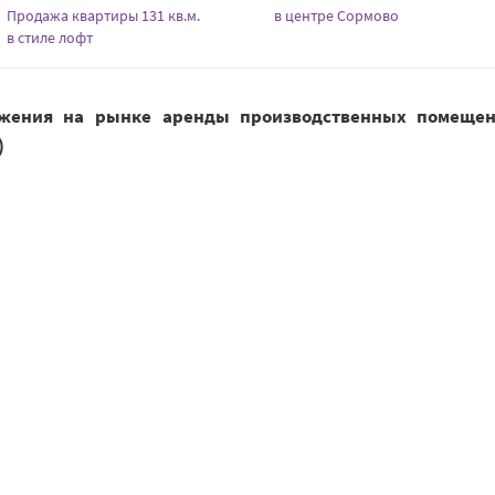
Продажа квартиры 131 кв.м.
в центре Сормово
в стиле лофт
жения на рынке аренды производственных помеще
)