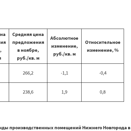
ена
Средняя цена
Абсолютное
ия
предложения
Относительное
изменение,
,
в ноябре,
изменение, %
руб./кв. м
м
руб./кв. м
266,2
-1,1
-0,4
238,6
1,9
0,8
нды производственных помещений Нижнего Новгорода в