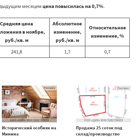
редыдущим месяцем
цена повысилась на 0,7%
.
Средняя цена
Абсолютное
Относительное
ложения в ноябре,
изменение,
изменение, %
руб./кв. м
руб./кв. м
241,8
1,7
0,7
Исторический особняк на
Продажа 25 соток под
Минина
склад/производство