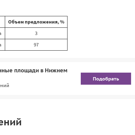
Объем предложения, %
а
3
а
97
енные площади в Нижнем
Подобрать
ений
ений