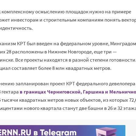
 к комплексному осмыслению площадок нужно на примере
может инвесторам и строительным компаниям понять векто
 идентичность.
 механизм КРТ был введен на федеральном уровне, Минградо
 них 28 расположены в Нижнем Новгороде, еще три —
инске. Все проекты находятся в разной степени готовности
иал составляет более 8 млн квадратных метров.
лнению запланирован проект КРТ федерального девелопера
3 гектара
в границах Черниговской, Гаршина и Мельнично
,6 тысячи квадратных метров новых объектов, из которых 72,
кцентами нового квартала станут две башни в 26 и 32 этаж