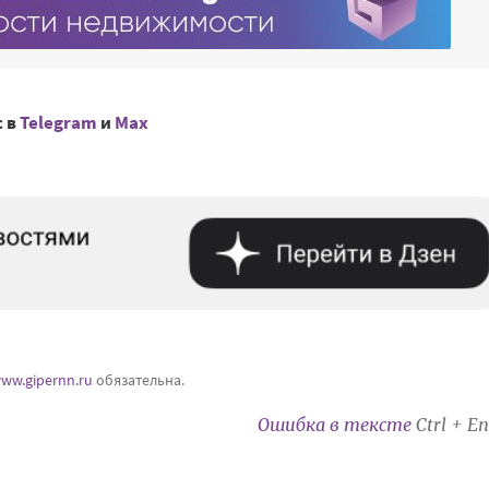
с в
Telegram
и
Mах
ww.gipernn.ru
обязательна.
Ошибка в тексте
Ctrl + En