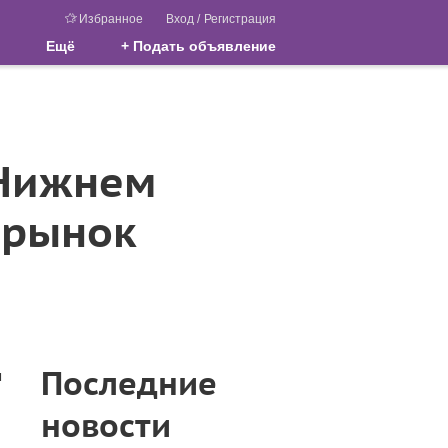
Избранное
Вход
/
Регистрация
Ещё
+ Подать объявление
 Нижнем
 рынок
Последние
ы
новости