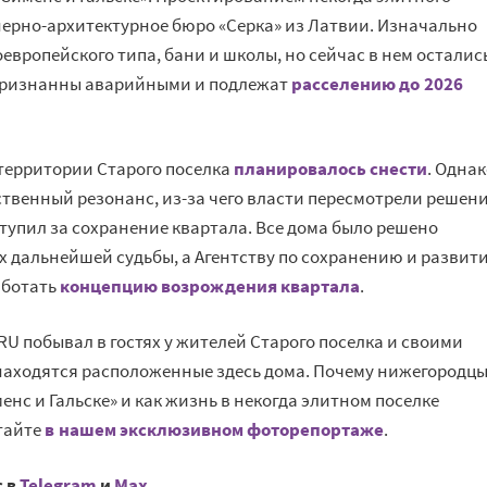
ерно-архитектурное бюро «Серка» из Латвии. Изначально
оевропейского типа, бани и школы, но сейчас в нем осталис
и признанны аварийными и подлежат
расселению до 2026
 территории Старого поселка
планировалось снести
. Одна
твенный резонанс, из-за чего власти пересмотрели решени
тупил за сохранение квартала. Все дома было решено
х дальнейшей судьбы, а Агентству по сохранению и развит
аботать
концепцию возрождения квартала
.
U побывал в гостях у жителей Старого поселка и своими
 находятся расположенные здесь дома. Почему нижегородц
енс и Гальске» и как жизнь в некогда элитном поселке
итайте
в нашем эксклюзивном фоторепортаже
.
с в
Telegram
и
Mах