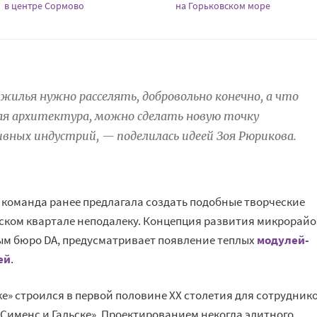
в центре Сормово
на Горьковском море
жилья нужно расселять, добровольно конечно, а что
ная архитектура, можно сделать новую точку
вных индустрий, — поделилась идеей Зоя Рюрикова.
е команда ранее предлагала создать подобные творческие
ском квартале неподалеку. Концепция развития микрорай
ым бюро DA, предусматривает появление теплых
модулей-
ей
.
е» строился в первой половине XX столетия для сотрудник
Сименс и Гальске». Проектированием некогда элитного