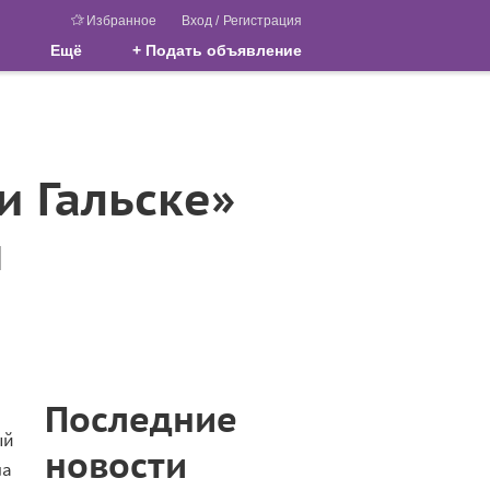
Избранное
Вход
/
Регистрация
Ещё
+ Подать объявление
и Гальске»
м
Последние
ый
новости
ла