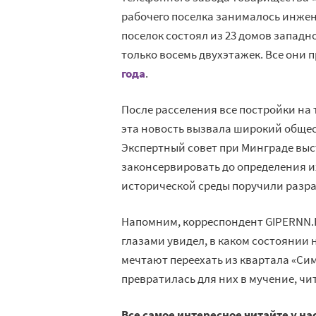
рабочего поселка занималось инжен
поселок состоял из 23 домов западн
только восемь двухэтажек. Все он
года
.
После расселения все постройки на
эта новость вызвала широкий общес
Экспертный совет при Минграде выс
законсервировать до определения и
исторической среды поручили разр
Напомним, корреспондент GIPERNN.R
глазами увидел, в каком состоянии
мечтают переехать из квартала «Сим
превратилась для них в мучение, ч
Все самое интересное читайте у на