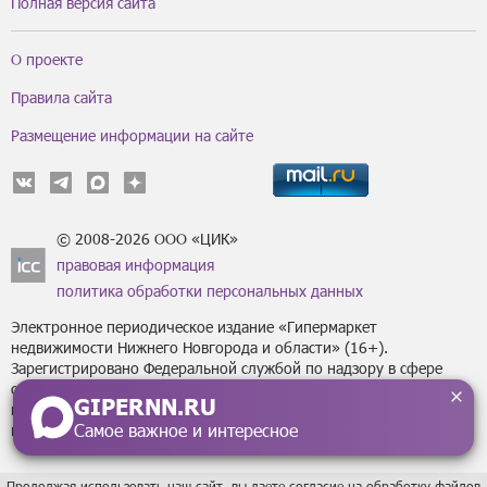
Полная версия сайта
О проекте
Правила сайта
Размещение информации на сайте
© 2008-2026 ООО «ЦИК»
правовая информация
политика обработки персональных данных
Электронное периодическое издание «Гипермаркет
недвижимости Нижнего Новгорода и области» (16+).
Зарегистрировано Федеральной службой по надзору в сфере
связи, информационных технологий
GIPERNN.RU
и массовых коммуникаций (Роскомнадзор) за регистрационным
Самое важное и интересное
номером Эл № ФС77-43795 от 07 февраля 2011 г.
Продолжая использовать наш сайт, вы даете согласие на обработку файлов