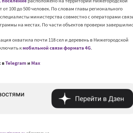
1 поселение
расположено на территории Нижегородской
 от 100 до 500 человек. По словам главы регионального
специалисты министерства совместно с операторами связ
раммы на местах. По части объектов проверки завершилис
ация охватила почти 118 сел и деревень в Нижегородской
дключить к
мобильной связи формата 4G
.
с в
Telegram
и
Mах
ww.gipernn.ru
обязательна.