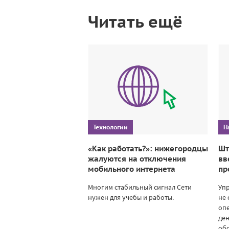
Читать ещё
Технологии
Н
«Как работать?»: нижегородцы
Шт
жалуются на отключения
вв
мобильного интернета
пр
Многим стабильный сигнал Сети
Уп
нужен для учебы и работы.
не 
опе
ден
об