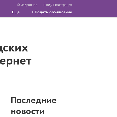
Избранное
Вход
/
Регистрация
Ещё
+ Подать объявление
дских
тернет
Последние
новости