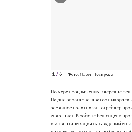
1
/
6
Фото: Мария Носырева
По мере продвижения к деревне Беш
На дне оврага экскаватор выкорчев
земляное полотно: автогрейдер про
уплотняет. В районе Бешенцева про
и инвентаризация насаждений и нак
накопитель, откуда потом будут раз