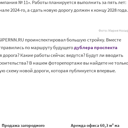
мпания № 11». Работы планируется выполнить за пять лет:
але 2024-го, а сдать новую дорогу должен к концу 2028 года.
Фото: Мария Носы
GIPERNN.RU проинспектировал большую стройку. Вместе
тправились по маршруту будущего
дублера проспекта
я дорога? Какие работы сейчас ведутся? Будут ли вводить
роительства? В нашем фоторепортаже вы найдете не тольк
ную схему новой дороги, которая публикуется впервые.
Продажа загородного
Аренда офиса 60,3 м² на