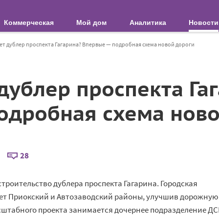
Коммерческая
Мой дом
Аналитика
Новости
ет дублер проспекта Гагарина? Впервые — подробная схема новой дороги
дублер проспекта Га
одробная схема ново
28
троительство дублера проспекта Гагарина. Городская
жет Приокский и Автозаводский районы, улучшив дорожную
сштабного проекта занимается дочернее подразделение ДС