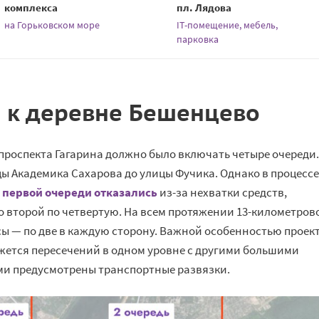
комплекса
пл. Лядова
на Горьковском море
IT-помещение, мебель,
парковка
 к деревне Бешенцево
проспекта Гагарина должно было включать четыре очереди.
цы Академика Сахарова до улицы Фучика. Однако в процессе
 первой очереди отказались
из-за нехватки средств,
о второй по четвертую. На всем протяжении 13-километров
ы — по две в каждую сторону. Важной особенностью проек
ажется пересечений в одном уровне с другими большими
ми предусмотрены транспортные развязки.