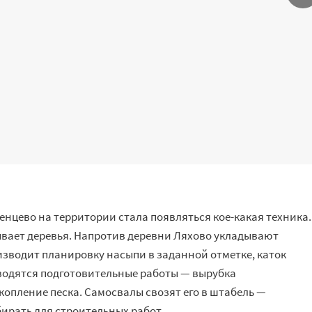
енцево на территории стала появляться кое-какая техника.
ывает деревья. Напротив деревни Ляхово укладывают
изводит планировку насыпи в заданной отметке, каток
водятся подготовительные работы — вырубка
опление песка. Самосвалы свозят его в штабель —
бирать для строительных работ.