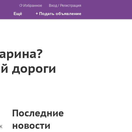
Избранное
Вход
/
Регистрация
Ещё
+ Подать объявление
гарина?
й дороги
Последние
новости
К